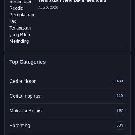
Terlupakan yang Bikin Merinding
Aug 9, 2026
Top Categories
Cerita Horor
2430
Cerita Inspirasi
819
Motivasi Bisnis
667
Parenting
334