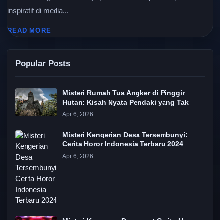
inspiratif di media...
READ MORE
Popular Posts
Misteri Rumah Tua Angker di Pinggir
Hutan: Kisah Nyata Pendaki yang Tak
Apr 6, 2026
Misteri Kengerian Desa Tersembunyi:
Cerita Horor Indonesia Terbaru 2024
Apr 6, 2026