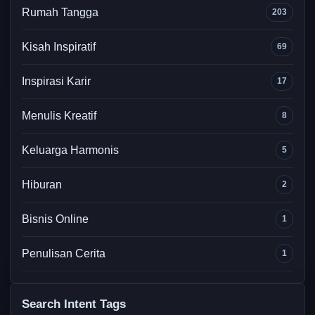
Rumah Tangga
203
Kisah Inspiratif
69
Inspirasi Karir
17
Menulis Kreatif
8
Keluarga Harmonis
5
Hiburan
2
Bisnis Online
1
Penulisan Cerita
1
Search Intent Tags