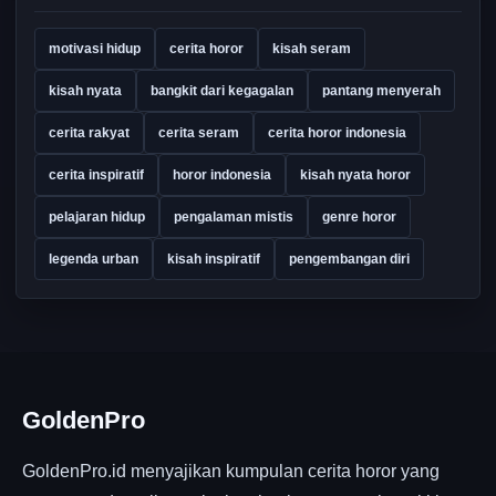
motivasi hidup
cerita horor
kisah seram
kisah nyata
bangkit dari kegagalan
pantang menyerah
cerita rakyat
cerita seram
cerita horor indonesia
cerita inspiratif
horor indonesia
kisah nyata horor
pelajaran hidup
pengalaman mistis
genre horor
legenda urban
kisah inspiratif
pengembangan diri
GoldenPro
GoldenPro.id menyajikan kumpulan cerita horor yang