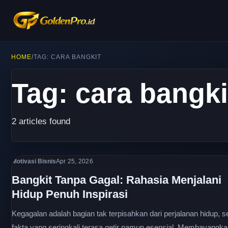
HOME
/
TAG: CARA BANGKIT
Tag: cara bangki
2 articles found
Motivasi Bisnis
Apr 25, 2026
Bangkit Tanpa Gagal: Rahasia Menjalani
Hidup Penuh Inspirasi
Kegagalan adalah bagian tak terpisahkan dari perjalanan hidup, 
fakta yang seringkali terasa getir namun esensial. Membayangk