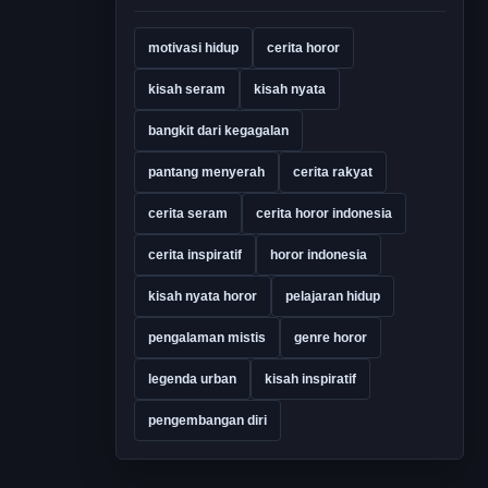
motivasi hidup
cerita horor
kisah seram
kisah nyata
bangkit dari kegagalan
pantang menyerah
cerita rakyat
cerita seram
cerita horor indonesia
cerita inspiratif
horor indonesia
kisah nyata horor
pelajaran hidup
pengalaman mistis
genre horor
legenda urban
kisah inspiratif
pengembangan diri