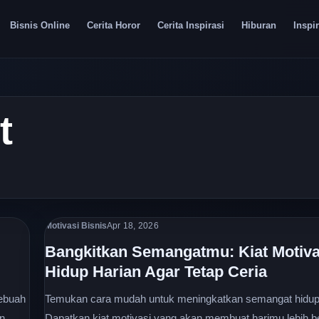
Bisnis Online
Cerita Horor
Cerita Inspirasi
Hiburan
Inspir
t
Motivasi Bisnis
Apr 18, 2026
Bangkitkan Semangatmu: Kiat Motiva
Hidup Harian Agar Tetap Ceria
sebuah
Temukan cara mudah untuk meningkatkan semangat hidup s
an
Dapatkan kiat motivasi yang akan membuat harimu lebih 