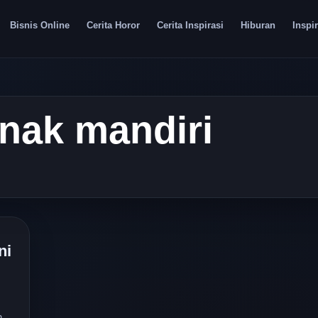
Bisnis Online
Cerita Horor
Cerita Inspirasi
Hiburan
Inspir
anak mandiri
ni
n