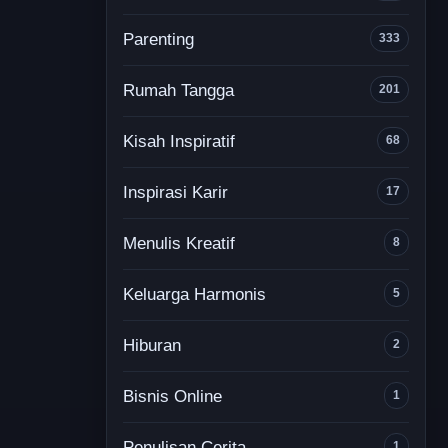
Parenting
333
Rumah Tangga
201
Kisah Inspiratif
68
Inspirasi Karir
17
Menulis Kreatif
8
Keluarga Harmonis
5
Hiburan
2
Bisnis Online
1
Penulisan Cerita
1