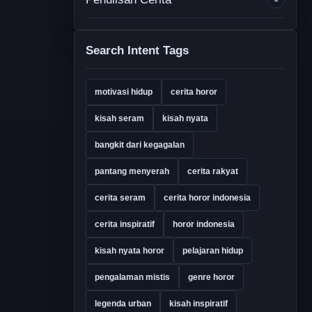
Search Intent Tags
motivasi hidup
cerita horor
kisah seram
kisah nyata
bangkit dari kegagalan
pantang menyerah
cerita rakyat
cerita seram
cerita horor indonesia
cerita inspiratif
horor indonesia
kisah nyata horor
pelajaran hidup
pengalaman mistis
genre horor
legenda urban
kisah inspiratif