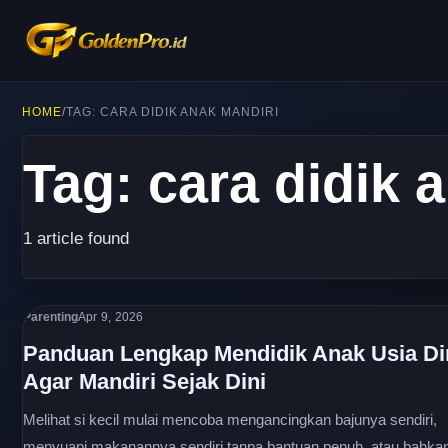
HOME
/
TAG: CARA DIDIK ANAK MANDIRI
Tag: cara didik 
1 article found
Parenting
Apr 9, 2026
Panduan Lengkap Mendidik Anak Usia Di
Agar Mandiri Sejak Dini
Melihat si kecil mulai mencoba mengancingkan bajunya sendiri,
menyuapi makanannya sendiri tanpa bantuan penuh, atau bahka