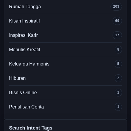
Rumah Tangga
203
Kisah Inspiratif
69
Inspirasi Karir
17
Menulis Kreatif
8
Keluarga Harmonis
5
Hiburan
2
Bisnis Online
1
Penulisan Cerita
1
Search Intent Tags