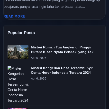
pelajaran, punya rasa ingin tahu tak terbatas, atau...
READ MORE
Popular Posts
Misteri Rumah Tua Angker di Pinggir
Hutan: Kisah Nyata Pendaki yang Tak
Apr 6, 2026
Misteri Kengerian Desa Tersembunyi:
Cerita Horor Indonesia Terbaru 2024
Apr 6, 2026