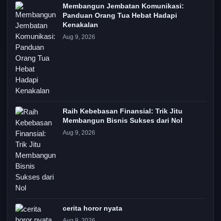
Membangun Jembatan Komunikasi:
Panduan Orang Tua Hebat Hadapi
Kenakalan
Aug 9, 2026
Raih Kebebasan Finansial: Trik Jitu
Membangun Bisnis Sukses dari Nol
Aug 9, 2026
cerita horor nyata
Aug 9, 2026