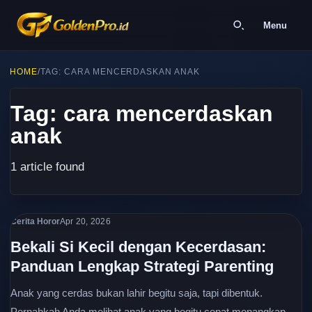
Menu
HOME
/
TAG: CARA MENCERDASKAN ANAK
Tag: cara mencerdaskan
anak
1 article found
Cerita Horor
Apr 20, 2026
Bekali Si Kecil dengan Kecerdasan:
Panduan Lengkap Strategi Parenting
Anak yang cerdas bukan lahir begitu saja, tapi dibentuk.
Pernahkah Anda melihat anak yang begitu cepat menangkap