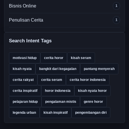
Bisnis Online
1
Penulisan Cerita
1
Search Intent Tags
motivasi hidup
cerita horor
kisah seram
kisah nyata
bangkit dari kegagalan
pantang menyerah
cerita rakyat
cerita seram
cerita horor indonesia
cerita inspiratif
horor indonesia
kisah nyata horor
pelajaran hidup
pengalaman mistis
genre horor
legenda urban
kisah inspiratif
pengembangan diri