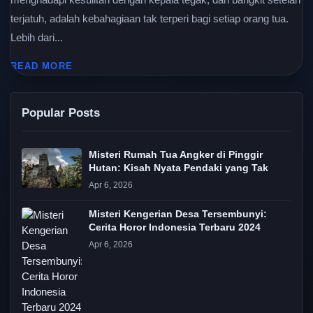
terjatuh, adalah kebahagiaan tak terperi bagi setiap orang tua.
Lebih dari...
READ MORE
Popular Posts
Misteri Rumah Tua Angker di Pinggir
Hutan: Kisah Nyata Pendaki yang Tak
Apr 6, 2026
Misteri Kengerian Desa Tersembunyi:
Cerita Horor Indonesia Terbaru 2024
Apr 6, 2026