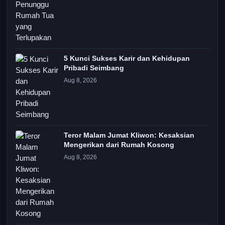
5 Kunci Sukses Karir dan Kehidupan
Pribadi Seimbang
Aug 8, 2026
Teror Malam Jumat Kliwon: Kesaksian
Mengerikan dari Rumah Kosong
Aug 8, 2026