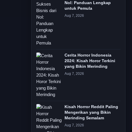
Nol: Panduan Lengkap
untuk Pemula
Aug 7, 2026
Cerita Horror Indonesia
2024: Kisah Horor Terkini
yang Bikin Merinding
Aug 7, 2026
Kisah Horror Reddit Paling
Mengerikan yang Bikin
Merinding Semalam
Aug 7, 2026