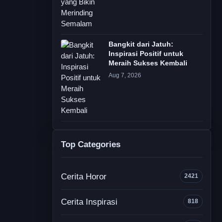
Bangkit dari Jatuh:
Inspirasi Positif untuk
Meraih Sukses Kembali
Aug 7, 2026
Top Categories
Cerita Horor
2421
Cerita Inspirasi
818