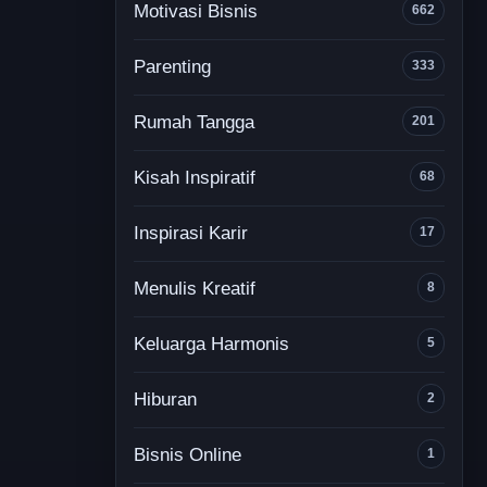
Motivasi Bisnis
662
Parenting
333
Rumah Tangga
201
Kisah Inspiratif
68
Inspirasi Karir
17
Menulis Kreatif
8
Keluarga Harmonis
5
Hiburan
2
Bisnis Online
1