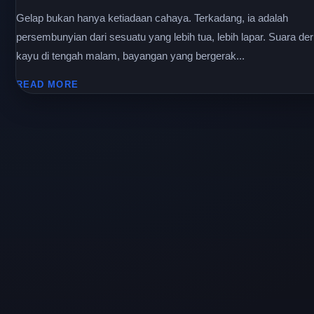
Gelap bukan hanya ketiadaan cahaya. Terkadang, ia adalah
persembunyian dari sesuatu yang lebih tua, lebih lapar. Suara deri
kayu di tengah malam, bayangan yang bergerak...
READ MORE