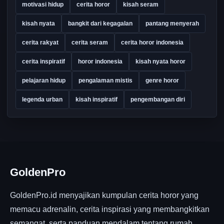
motivasi hidup
cerita horor
kisah seram
kisah nyata
bangkit dari kegagalan
pantang menyerah
cerita rakyat
cerita seram
cerita horor indonesia
cerita inspiratif
horor indonesia
kisah nyata horor
pelajaran hidup
pengalaman mistis
genre horor
legenda urban
kisah inspiratif
pengembangan diri
GoldenPro
GoldenPro.id menyajikan kumpulan cerita horor yang
memacu adrenalin, cerita inspirasi yang membangkitkan
semangat, serta panduan mendalam tentang rumah