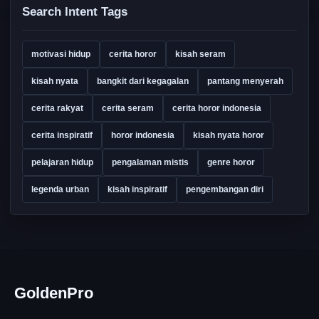
Search Intent Tags
motivasi hidup
cerita horor
kisah seram
kisah nyata
bangkit dari kegagalan
pantang menyerah
cerita rakyat
cerita seram
cerita horor indonesia
cerita inspiratif
horor indonesia
kisah nyata horor
pelajaran hidup
pengalaman mistis
genre horor
legenda urban
kisah inspiratif
pengembangan diri
GoldenPro