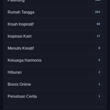
Parenting
334
Rumah Tangga
203
Kisah Inspiratif
69
Inspirasi Karir
17
Menulis Kreatif
8
Keluarga Harmonis
5
Hiburan
2
Bisnis Online
1
Penulisan Cerita
1