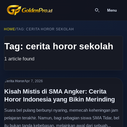
Menu
HOME
/
TAG: CERITA HOROR SEKOLAH
Tag: cerita horor sekolah
1 article found
Cerita Horor
Apr 7, 2026
Kisah Mistis di SMA Angker: Cerita
Horor Indonesia yang Bikin Merinding
Suara bel pulang berbunyi nyaring, memecah keheningan jam
pelajaran terakhir. Namun, bagi sebagian siswa SMA Tidar, bel
itu bukan tanda kebebasan, melainkan awal dari sebuah...