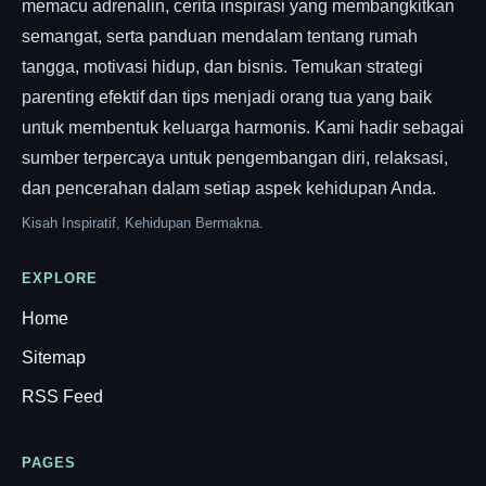
memacu adrenalin, cerita inspirasi yang membangkitkan
semangat, serta panduan mendalam tentang rumah
tangga, motivasi hidup, dan bisnis. Temukan strategi
parenting efektif dan tips menjadi orang tua yang baik
untuk membentuk keluarga harmonis. Kami hadir sebagai
sumber terpercaya untuk pengembangan diri, relaksasi,
dan pencerahan dalam setiap aspek kehidupan Anda.
Kisah Inspiratif, Kehidupan Bermakna.
EXPLORE
Home
Sitemap
RSS Feed
PAGES