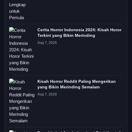
Cerita Horror Indonesia 2024: Kisah Horor
Terkini yang Bikin Merinding
Aug 7, 2026
Kisah Horror Reddit Paling Mengerikan
yang Bikin Merinding Semalam
Aug 7, 2026