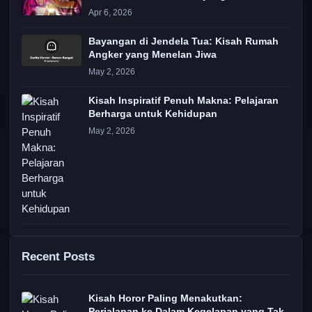
Apr 6, 2026
Bayangan di Jendela Tua: Kisah Rumah
Angker yang Menelan Jiwa
May 2, 2026
Kisah Inspiratif Penuh Makna: Pelajaran
Berharga untuk Kehidupan
May 2, 2026
Recent Posts
Kisah Horor Paling Menakutkan:
Perjalanan ke Dalam Kegelapan yang Tak