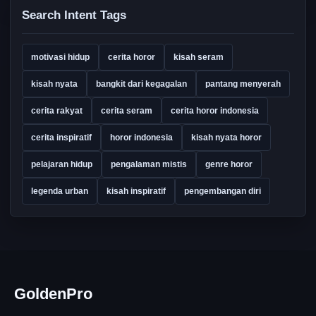
Search Intent Tags
motivasi hidup
cerita horor
kisah seram
kisah nyata
bangkit dari kegagalan
pantang menyerah
cerita rakyat
cerita seram
cerita horor indonesia
cerita inspiratif
horor indonesia
kisah nyata horor
pelajaran hidup
pengalaman mistis
genre horor
legenda urban
kisah inspiratif
pengembangan diri
GoldenPro