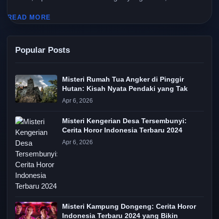
READ MORE
Popular Posts
Misteri Rumah Tua Angker di Pinggir
Hutan: Kisah Nyata Pendaki yang Tak
Apr 6, 2026
Misteri Kengerian Desa Tersembunyi:
Cerita Horor Indonesia Terbaru 2024
Apr 6, 2026
Misteri Kampung Dongeng: Cerita Horor
Indonesia Terbaru 2024 yang Bikin