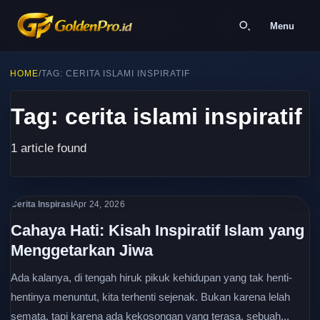
Menu
HOME
/
TAG: CERITA ISLAMI INSPIRATIF
Tag: cerita islami inspiratif
1 article found
Cerita Inspirasi
Apr 24, 2026
Cahaya Hati: Kisah Inspiratif Islam yang
Menggetarkan Jiwa
Ada kalanya, di tengah hiruk pikuk kehidupan yang tak henti-
hentinya menuntut, kita terhenti sejenak. Bukan karena lelah
semata, tapi karena ada kekosongan yang terasa, sebuah...