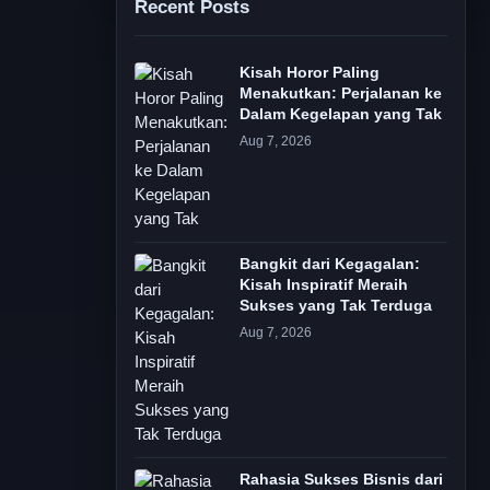
Recent Posts
Kisah Horor Paling
Menakutkan: Perjalanan ke
Dalam Kegelapan yang Tak
Aug 7, 2026
Bangkit dari Kegagalan:
Kisah Inspiratif Meraih
Sukses yang Tak Terduga
Aug 7, 2026
Rahasia Sukses Bisnis dari