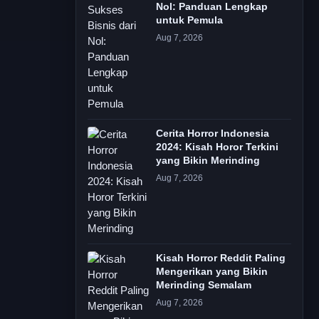
Nol: Panduan Lengkap
untuk Pemula
Aug 7, 2026
Cerita Horror Indonesia
2024: Kisah Horor Terkini
yang Bikin Merinding
Aug 7, 2026
Kisah Horror Reddit Paling
Mengerikan yang Bikin
Merinding Semalam
Aug 7, 2026