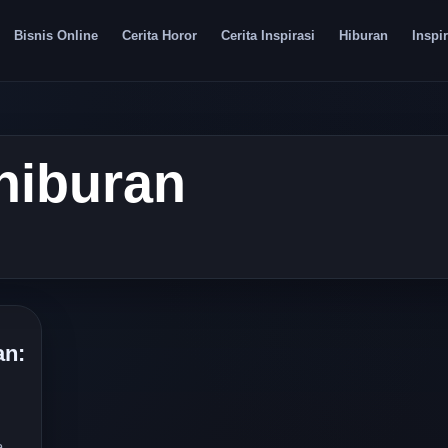
Bisnis Online
Cerita Horor
Cerita Inspirasi
Hiburan
Inspir
ghiburan
an:
a