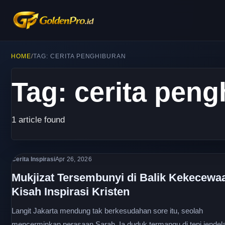
HOME
/
TAG: CERITA PENGHIBURAN
Tag: cerita pen
1 article found
Cerita Inspirasi
Apr 26, 2026
Mukjizat Tersembunyi di Balik Kekecewa
Kisah Inspirasi Kristen
Langit Jakarta mendung tak berkesudahan sore itu, seolah
mencerminkan perasaan Sarah. Ia duduk termangu di tepi jendel