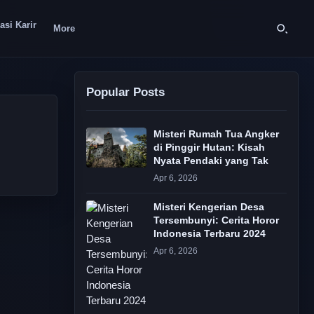
asi Karir
More
Popular Posts
Misteri Rumah Tua Angker
di Pinggir Hutan: Kisah
Nyata Pendaki yang Tak
Apr 6, 2026
Misteri Kengerian Desa
Tersembunyi: Cerita Horor
Indonesia Terbaru 2024
Apr 6, 2026