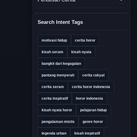
Search Intent Tags
motivasi hidup
cerita horor
kisah seram
kisah nyata
bangkit dari kegagalan
pantang menyerah
cerita rakyat
cerita seram
cerita horor indonesia
cerita inspiratif
horor indonesia
kisah nyata horor
pelajaran hidup
pengalaman mistis
genre horor
legenda urban
kisah inspiratif