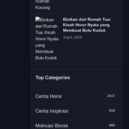
Bisikan dari Rumah Tua:
Kisah Horor Nyata yang
Membuat Bulu Kuduk
Aug 6, 2026
Top Categories
Cerita Horor
2417
Cerita Inspirasi
816
Motivasi Bisnis
660