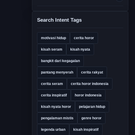
Search Intent Tags
motivasi hidup
cerita horor
kisah seram
kisah nyata
bangkit dari kegagalan
pantang menyerah
cerita rakyat
cerita seram
cerita horor indonesia
cerita inspiratif
horor indonesia
kisah nyata horor
pelajaran hidup
pengalaman mistis
genre horor
legenda urban
kisah inspiratif