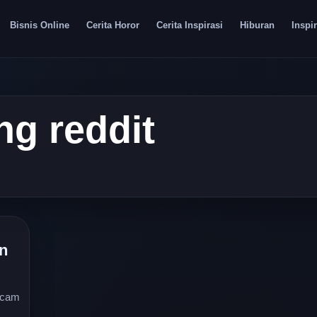
Bisnis Online
Cerita Horor
Cerita Inspirasi
Hiburan
Inspir
ng reddit
n
macam