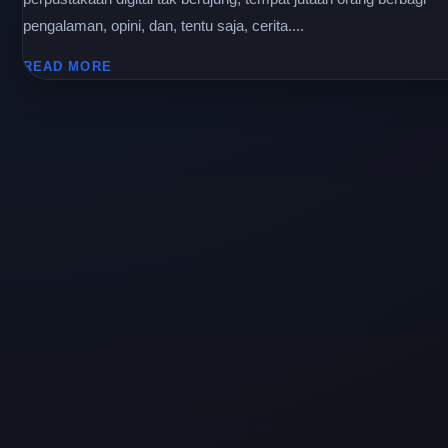
pengalaman, opini, dan, tentu saja, cerita....
READ MORE