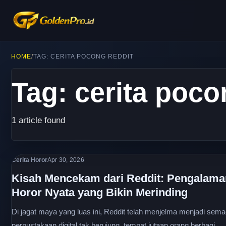
HOME
/
TAG: CERITA POCONG REDDIT
Tag: cerita poco
1 article found
Cerita Horor
Apr 30, 2026
Kisah Mencekam dari Reddit: Pengalama
Horor Nyata yang Bikin Merinding
Di jagat maya yang luas ini, Reddit telah menjelma menjadi se
perpustakaan digital tak berujung, tempat jutaan orang berbagi