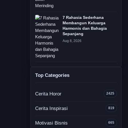
7 Rahasia Sederhana
Membangun Keluarga
Harmonis dan Bahagia
Sepanjang
Aug 8, 2026
Top Categories
Cerita Horor
2425
Cerita Inspirasi
819
Motivasi Bisnis
665