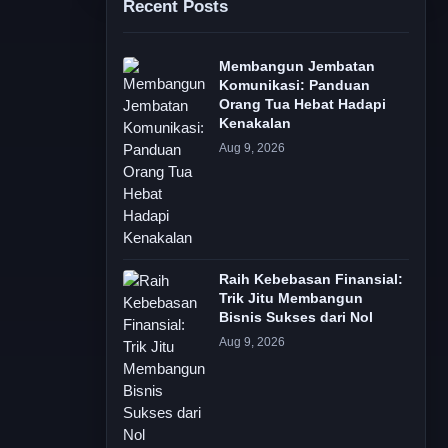
Recent Posts
Membangun Jembatan
Komunikasi: Panduan
Orang Tua Hebat Hadapi
Kenakalan
Aug 9, 2026
Raih Kebebasan Finansial:
Trik Jitu Membangun
Bisnis Sukses dari Nol
Aug 9, 2026