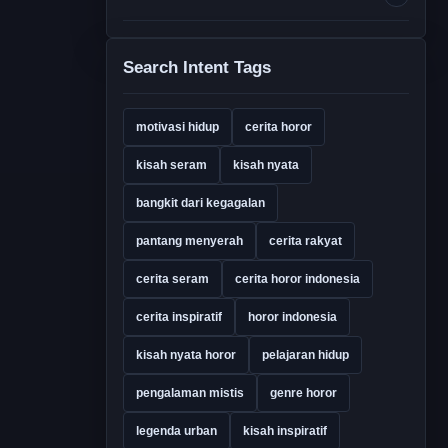
Search Intent Tags
motivasi hidup
cerita horor
kisah seram
kisah nyata
bangkit dari kegagalan
pantang menyerah
cerita rakyat
cerita seram
cerita horor indonesia
cerita inspiratif
horor indonesia
kisah nyata horor
pelajaran hidup
pengalaman mistis
genre horor
legenda urban
kisah inspiratif