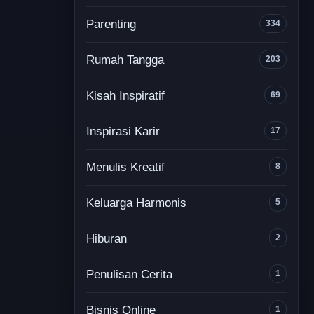
Parenting
334
Rumah Tangga
203
Kisah Inspiratif
69
Inspirasi Karir
17
Menulis Kreatif
8
Keluarga Harmonis
5
Hiburan
2
Penulisan Cerita
1
Bisnis Online
1