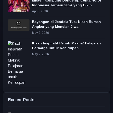
Misteri Kampung Dongeng: Cerita Horor
Indonesia Terbaru 2024 yang Bikin
Apr 6, 2026
Bayangan di Jendela Tua: Kisah Rumah
Angker yang Menelan Jiwa
May 2, 2026
Kisah Inspiratif Penuh Makna: Pelajaran
Berharga untuk Kehidupan
May 2, 2026
Recent Posts