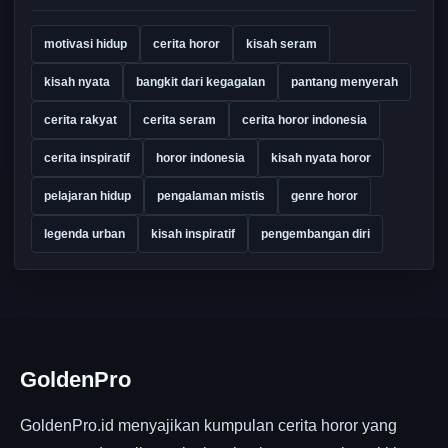
motivasi hidup
cerita horor
kisah seram
kisah nyata
bangkit dari kegagalan
pantang menyerah
cerita rakyat
cerita seram
cerita horor indonesia
cerita inspiratif
horor indonesia
kisah nyata horor
pelajaran hidup
pengalaman mistis
genre horor
legenda urban
kisah inspiratif
pengembangan diri
GoldenPro
GoldenPro.id menyajikan kumpulan cerita horor yang