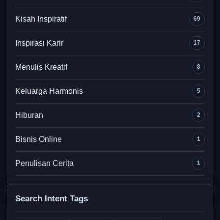
Kisah Inspiratif
69
Inspirasi Karir
17
Menulis Kreatif
8
Keluarga Harmonis
5
Hiburan
2
Bisnis Online
1
Penulisan Cerita
1
Search Intent Tags