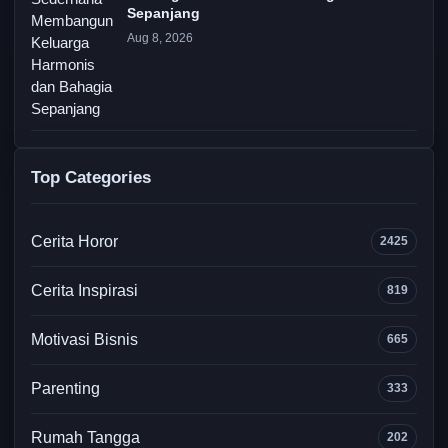
Sepanjang
Aug 8, 2026
Top Categories
Cerita Horor
2425
Cerita Inspirasi
819
Motivasi Bisnis
665
Parenting
333
Rumah Tangga
202