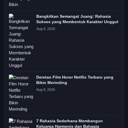
Bangkitkan Semangat Juang: Rahasia
Sukses yang Membentuk Karakter Unggul
Aug 8, 2026
Deretan Film Horor Netflix Terbaru yang
Bikin Merinding
Aug 8, 2026
7 Rahasia Sederhana Membangun
Keluarga Harmonis dan Bahagia