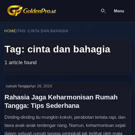
Menu
HOME
/
TAG: CINTA DAN BAHAGIA
Tag: cinta dan bahagia
1 article found
Rumah Tangga
Apr 28, 2026
Rahasia Jaga Keharmonisan Rumah
Tangga: Tips Sederhana
Dinding-dinding itu mungkin kokoh, perabotan tertata rapi, dan
tawa anak-anak terdengar riang. Namun, keharmonisan sejati
dalam sebuah rumah tangga seringkali tak terlihat oleh mata