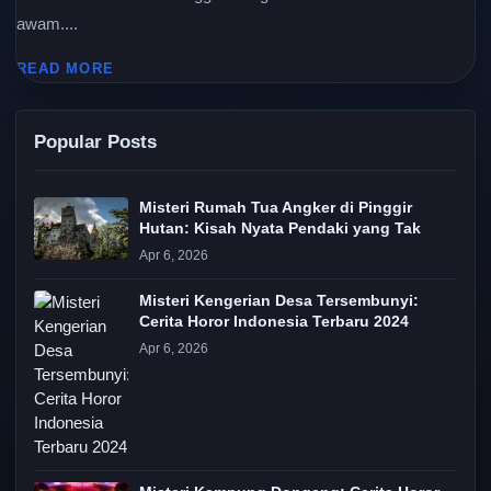
awam....
READ MORE
Popular Posts
Misteri Rumah Tua Angker di Pinggir
Hutan: Kisah Nyata Pendaki yang Tak
Apr 6, 2026
Misteri Kengerian Desa Tersembunyi:
Cerita Horor Indonesia Terbaru 2024
Apr 6, 2026