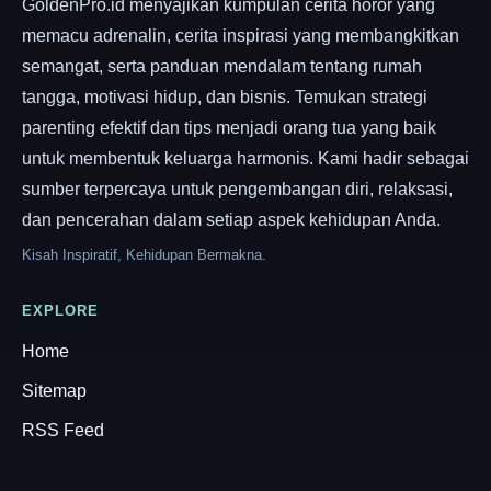
GoldenPro.id menyajikan kumpulan cerita horor yang
memacu adrenalin, cerita inspirasi yang membangkitkan
semangat, serta panduan mendalam tentang rumah
tangga, motivasi hidup, dan bisnis. Temukan strategi
parenting efektif dan tips menjadi orang tua yang baik
untuk membentuk keluarga harmonis. Kami hadir sebagai
sumber terpercaya untuk pengembangan diri, relaksasi,
dan pencerahan dalam setiap aspek kehidupan Anda.
Kisah Inspiratif, Kehidupan Bermakna.
EXPLORE
Home
Sitemap
RSS Feed