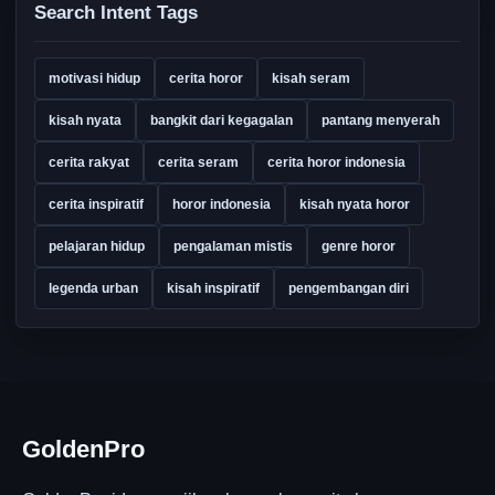
Search Intent Tags
motivasi hidup
cerita horor
kisah seram
kisah nyata
bangkit dari kegagalan
pantang menyerah
cerita rakyat
cerita seram
cerita horor indonesia
cerita inspiratif
horor indonesia
kisah nyata horor
pelajaran hidup
pengalaman mistis
genre horor
legenda urban
kisah inspiratif
pengembangan diri
GoldenPro