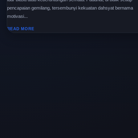
pencapaian gemilang, tersembunyi kekuatan dahsyat bernama
motivasi...
READ MORE