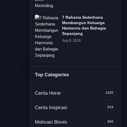
7 Rahasia Sederhana
Membangun Keluarga
Harmonis dan Bahagia
Sepanjang
Aug 8, 2026
Top Categories
Cerita Horor
2425
Cerita Inspirasi
819
Motivasi Bisnis
665