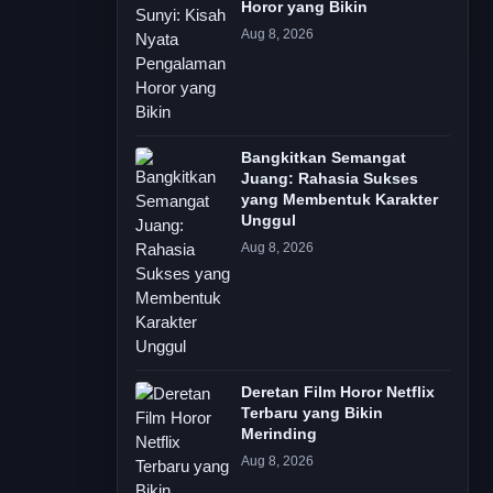
Horor yang Bikin
Aug 8, 2026
Bangkitkan Semangat
Juang: Rahasia Sukses
yang Membentuk Karakter
Unggul
Aug 8, 2026
Deretan Film Horor Netflix
Terbaru yang Bikin
Merinding
Aug 8, 2026