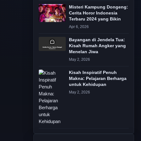
Misteri Kampung Dongeng:
Cerita Horor Indonesia
Terbaru 2024 yang Bikin
Apr 6, 2026
Bayangan di Jendela Tua:
Kisah Rumah Angker yang
Menelan Jiwa
May 2, 2026
Kisah Inspiratif Penuh
Makna: Pelajaran Berharga
untuk Kehidupan
May 2, 2026