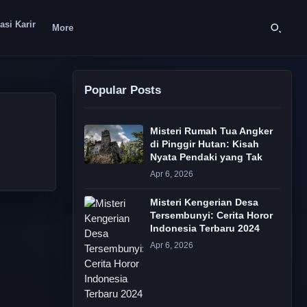
asi Karir
More
Popular Posts
Misteri Rumah Tua Angker
di Pinggir Hutan: Kisah
Nyata Pendaki yang Tak
Apr 6, 2026
Misteri Kengerian Desa
Tersembunyi: Cerita Horor
Indonesia Terbaru 2024
Apr 6, 2026