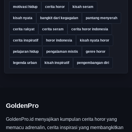
motivasi hidup
cerita horor
kisah seram
kisah nyata
bangkit dari kegagalan
pantang menyerah
cerita rakyat
cerita seram
cerita horor indonesia
cerita inspiratif
horor indonesia
kisah nyata horor
pelajaran hidup
pengalaman mistis
genre horor
legenda urban
kisah inspiratif
pengembangan diri
GoldenPro
GoldenPro.id menyajikan kumpulan cerita horor yang
memacu adrenalin, cerita inspirasi yang membangkitkan