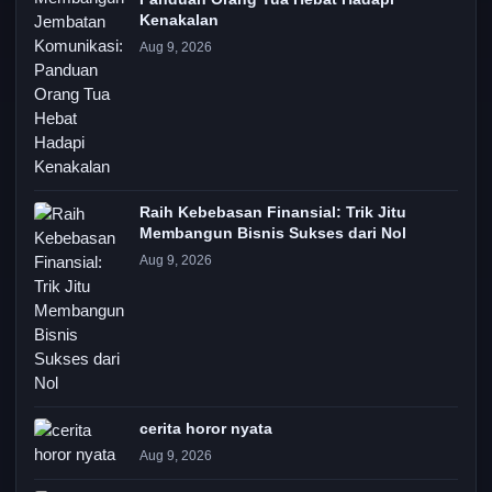
Kenakalan
Aug 9, 2026
Raih Kebebasan Finansial: Trik Jitu
Membangun Bisnis Sukses dari Nol
Aug 9, 2026
cerita horor nyata
Aug 9, 2026