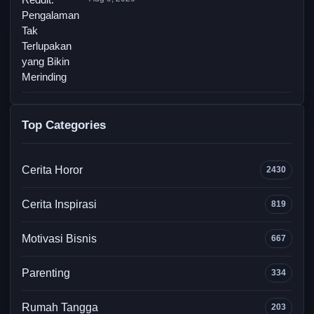
Top Categories
Cerita Horor
2430
Cerita Inspirasi
819
Motivasi Bisnis
667
Parenting
334
Rumah Tangga
203