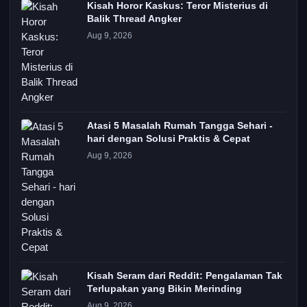
Kisah Horor Kaskus: Teror Misterius di
Balik Thread Angker
Aug 9, 2026
Atasi 5 Masalah Rumah Tangga Sehari -
hari dengan Solusi Praktis & Cepat
Aug 9, 2026
Kisah Seram dari Reddit: Pengalaman Tak
Terlupakan yang Bikin Merinding
Aug 9, 2026