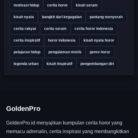
motivasi hidup
cerita horor
kisah seram
kisah nyata
bangkit dari kegagalan
pantang menyerah
cerita rakyat
cerita seram
cerita horor indonesia
cerita inspiratif
horor indonesia
kisah nyata horor
pelajaran hidup
pengalaman mistis
genre horor
legenda urban
kisah inspiratif
pengembangan diri
GoldenPro
GoldenPro.id menyajikan kumpulan cerita horor yang
memacu adrenalin, cerita inspirasi yang membangkitkan