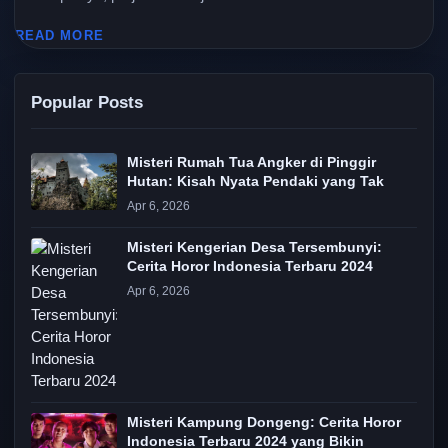
READ MORE
Popular Posts
Misteri Rumah Tua Angker di Pinggir
Hutan: Kisah Nyata Pendaki yang Tak
Apr 6, 2026
Misteri Kengerian Desa Tersembunyi:
Cerita Horor Indonesia Terbaru 2024
Apr 6, 2026
Misteri Kampung Dongeng: Cerita Horor
Indonesia Terbaru 2024 yang Bikin