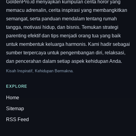
GoldenPro.id menyajikan kumpulan cerita horor yang
memacu adrenalin, cerita inspirasi yang membangkitkan
semangat, serta panduan mendalam tentang rumah
tangga, motivasi hidup, dan bisnis. Temukan strategi
parenting efektif dan tips menjadi orang tua yang baik
untuk membentuk keluarga harmonis. Kami hadir sebagai
sumber terpercaya untuk pengembangan diri, relaksasi,
dan pencerahan dalam setiap aspek kehidupan Anda.
Kisah Inspiratif, Kehidupan Bermakna.
EXPLORE
Home
Sitemap
RSS Feed