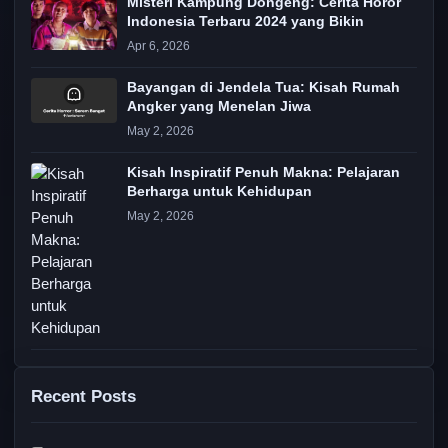
Misteri Kampung Dongeng: Cerita Horor
Indonesia Terbaru 2024 yang Bikin
Apr 6, 2026
Bayangan di Jendela Tua: Kisah Rumah
Angker yang Menelan Jiwa
May 2, 2026
Kisah Inspiratif Penuh Makna: Pelajaran
Berharga untuk Kehidupan
May 2, 2026
Recent Posts