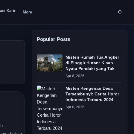
asi Karir
More
Popular Posts
Misteri Rumah Tua Angker
di Pinggir Hutan: Kisah
Nyata Pendaki yang Tak
Apr 6, 2026
Misteri Kengerian Desa
Tersembunyi: Cerita Horor
Indonesia Terbaru 2024
Apr 6, 2026
ih
cinya bukan