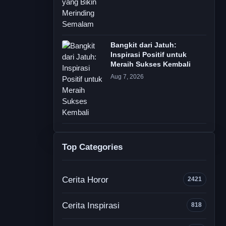
Bangkit dari Jatuh:
Inspirasi Positif untuk
Meraih Sukses Kembali
Aug 7, 2026
Top Categories
Cerita Horor
2421
Cerita Inspirasi
818