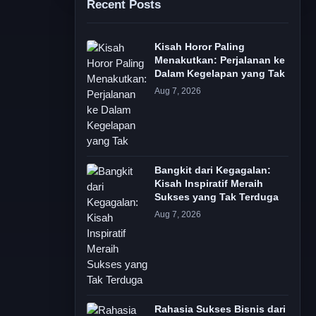
Recent Posts
Kisah Horor Paling
Menakutkan: Perjalanan ke
Dalam Kegelapan yang Tak
Aug 7, 2026
Bangkit dari Kegagalan:
Kisah Inspiratif Meraih
Sukses yang Tak Terduga
Aug 7, 2026
Rahasia Sukses Bisnis dari