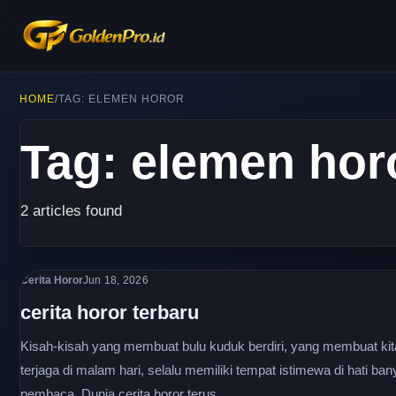
HOME
/
TAG: ELEMEN HOROR
Tag: elemen hor
2 articles found
Cerita Horor
Jun 18, 2026
cerita horor terbaru
Kisah-kisah yang membuat bulu kuduk berdiri, yang membuat kit
terjaga di malam hari, selalu memiliki tempat istimewa di hati ba
pembaca. Dunia cerita horor terus...