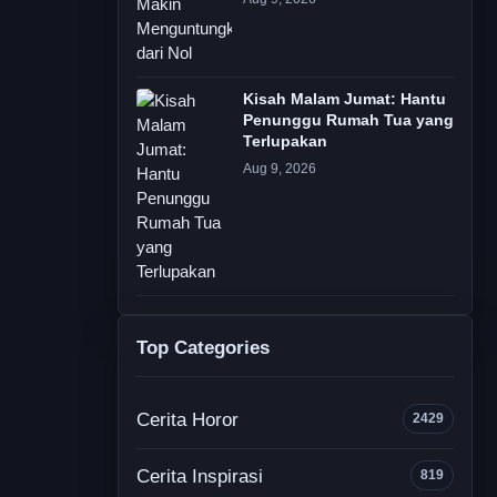
Kisah Malam Jumat: Hantu
Penunggu Rumah Tua yang
Terlupakan
Aug 9, 2026
Top Categories
Cerita Horor
2429
Cerita Inspirasi
819