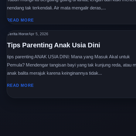
nendang tak terkendali. Air mata mengalir deras,...
READ MORE
Cerita Horor
Apr 5, 2026
Tips Parenting Anak Usia Dini
tips parenting ANAK USIA DINI: Mana yang Masuk Akal untuk
Pemula? Mendengar tangisan bayi yang tak kunjung reda, atau m
anak balita merajuk karena keinginannya tidak...
READ MORE