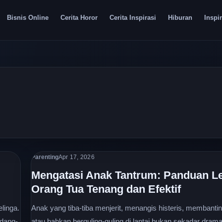
Bisnis Online
Cerita Horor
Cerita Inspirasi
Hiburan
Inspir
Parenting
Apr 17, 2026
Mengatasi Anak Tantrum: Panduan L
Orang Tua Tenang dan Efektif
linga.
Anak yang tiba-tiba menjerit, menangis histeris, membanti
ndang-
atau bahkan berguling-guling di lantai bukan sekadar drama