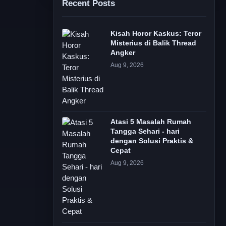
Recent Posts
Kisah Horor Kaskus: Teror
Misterius di Balik Thread
Angker
Aug 9, 2026
Atasi 5 Masalah Rumah
Tangga Sehari - hari
dengan Solusi Praktis &
Cepat
Aug 9, 2026