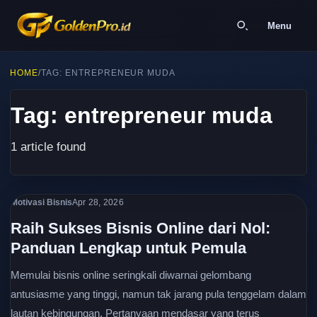
Menu
HOME
/
TAG: ENTREPRENEUR MUDA
Tag: entrepreneur muda
1 article found
Motivasi Bisnis
Apr 28, 2026
Raih Sukses Bisnis Online dari Nol:
Panduan Lengkap untuk Pemula
Memulai bisnis online seringkali diwarnai gelombang
antusiasme yang tinggi, namun tak jarang pula tenggelam dalam
lautan kebingungan. Pertanyaan mendasar yang terus