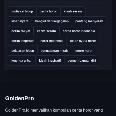
motivasi hidup
cerita horor
kisah seram
kisah nyata
bangkit dari kegagalan
pantang menyerah
cerita rakyat
cerita seram
cerita horor indonesia
cerita inspiratif
horor indonesia
kisah nyata horor
pelajaran hidup
pengalaman mistis
genre horor
legenda urban
kisah inspiratif
pengembangan diri
GoldenPro
GoldenPro.id menyajikan kumpulan cerita horor yang