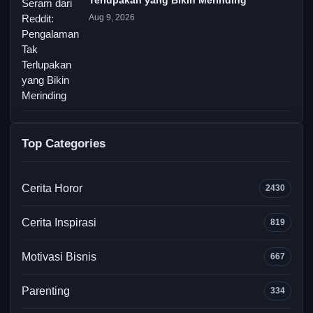
Terlupakan yang Bikin Merinding
Aug 9, 2026
Top Categories
Cerita Horor
2430
Cerita Inspirasi
819
Motivasi Bisnis
667
Parenting
334