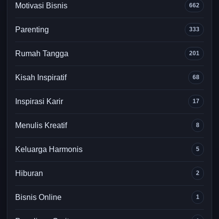
Motivasi Bisnis
662
Parenting
333
Rumah Tangga
201
Kisah Inspiratif
68
Inspirasi Karir
17
Menulis Kreatif
8
Keluarga Harmonis
5
Hiburan
2
Bisnis Online
1