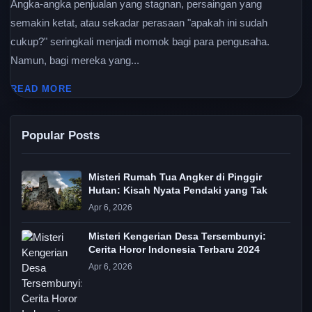
Angka-angka penjualan yang stagnan, persaingan yang
semakin ketat, atau sekadar perasaan "apakah ini sudah
cukup?" seringkali menjadi momok bagi para pengusaha.
Namun, bagi mereka yang...
READ MORE
Popular Posts
Misteri Rumah Tua Angker di Pinggir
Hutan: Kisah Nyata Pendaki yang Tak
Apr 6, 2026
Misteri Kengerian Desa Tersembunyi:
Cerita Horor Indonesia Terbaru 2024
Apr 6, 2026