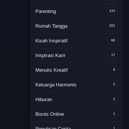
Parenting
333
Rumah Tangga
201
Kisah Inspiratif
68
Inspirasi Karir
17
Menulis Kreatif
8
Keluarga Harmonis
5
Hiburan
2
Bisnis Online
1
Penulisan Cerita
1