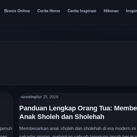
Bisnis Online
Cerita Horor
Cerita Inspirasi
Hiburan
Inspir
Parenting
Apr 25, 2026
Panduan Lengkap Orang Tua: Membe
Anak Sholeh dan Sholehah
 penuh
Membesarkan anak sholeh dan sholehah di era modern ini
omen
sekadar impian, melainkan sebuah tanggung jawab besar 