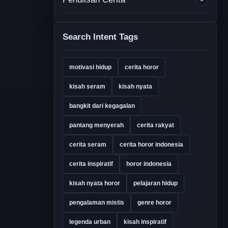
Search Intent Tags
motivasi hidup
cerita horor
kisah seram
kisah nyata
bangkit dari kegagalan
pantang menyerah
cerita rakyat
cerita seram
cerita horor indonesia
cerita inspiratif
horor indonesia
kisah nyata horor
pelajaran hidup
pengalaman mistis
genre horor
legenda urban
kisah inspiratif