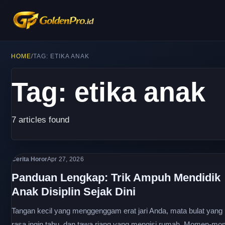
HOME
/
TAG: ETIKA ANAK
Tag: etika anak
7 articles found
Cerita Horor
Apr 27, 2026
Panduan Lengkap: Trik Ampuh Mendidik
Anak Disiplin Sejak Dini
Tangan kecil yang menggenggam erat jari Anda, mata bulat yang
rasa ingin tahu, dan tawa riang yang mengisi rumah. Momen-m