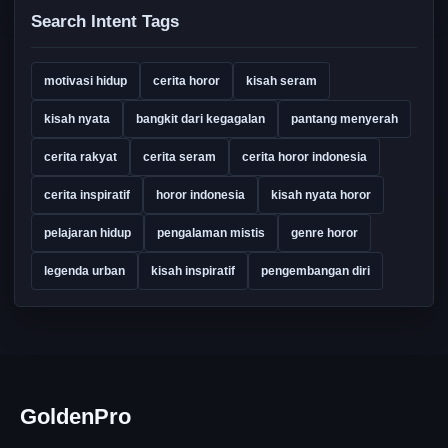
Search Intent Tags
motivasi hidup
cerita horor
kisah seram
kisah nyata
bangkit dari kegagalan
pantang menyerah
cerita rakyat
cerita seram
cerita horor indonesia
cerita inspiratif
horor indonesia
kisah nyata horor
pelajaran hidup
pengalaman mistis
genre horor
legenda urban
kisah inspiratif
pengembangan diri
GoldenPro