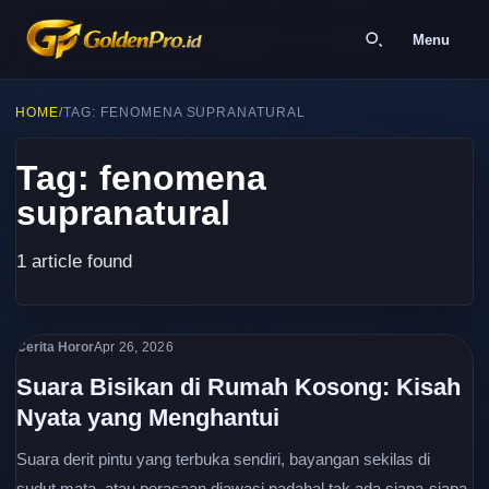
Menu
HOME
/
TAG: FENOMENA SUPRANATURAL
Tag: fenomena
supranatural
1 article found
Cerita Horor
Apr 26, 2026
Suara Bisikan di Rumah Kosong: Kisah
Nyata yang Menghantui
Suara derit pintu yang terbuka sendiri, bayangan sekilas di
sudut mata, atau perasaan diawasi padahal tak ada siapa-siapa.