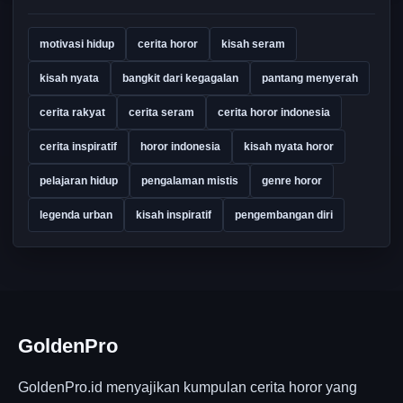
motivasi hidup
cerita horor
kisah seram
kisah nyata
bangkit dari kegagalan
pantang menyerah
cerita rakyat
cerita seram
cerita horor indonesia
cerita inspiratif
horor indonesia
kisah nyata horor
pelajaran hidup
pengalaman mistis
genre horor
legenda urban
kisah inspiratif
pengembangan diri
GoldenPro
GoldenPro.id menyajikan kumpulan cerita horor yang