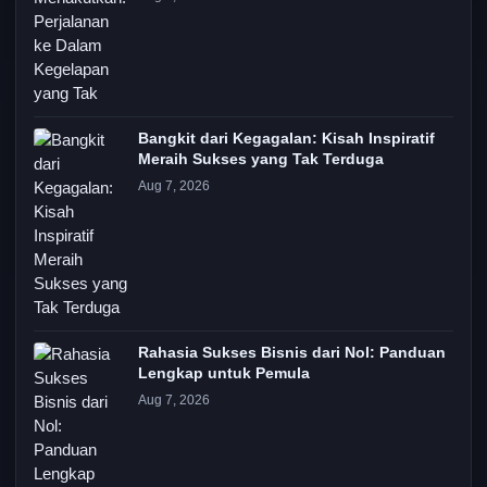
Bangkit dari Kegagalan: Kisah Inspiratif
Meraih Sukses yang Tak Terduga
Aug 7, 2026
Rahasia Sukses Bisnis dari Nol: Panduan
Lengkap untuk Pemula
Aug 7, 2026