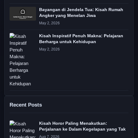
Bayangan di Jendela Tua: Kisah Rumah
Angker yang Menelan Jiwa
May 2, 2026
Kisah Inspiratif Penuh Makna: Pelajaran
Berharga untuk Kehidupan
May 2, 2026
Recent Posts
Kisah Horor Paling Menakutkan:
Perjalanan ke Dalam Kegelapan yang Tak
Aug 7, 2026