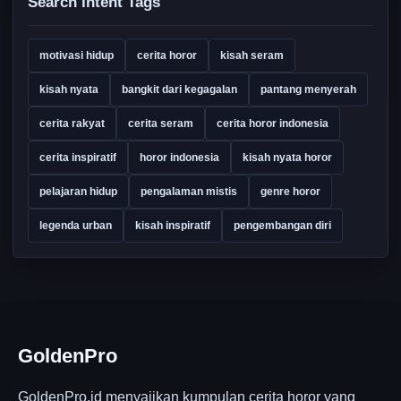
Search Intent Tags
motivasi hidup
cerita horor
kisah seram
kisah nyata
bangkit dari kegagalan
pantang menyerah
cerita rakyat
cerita seram
cerita horor indonesia
cerita inspiratif
horor indonesia
kisah nyata horor
pelajaran hidup
pengalaman mistis
genre horor
legenda urban
kisah inspiratif
pengembangan diri
GoldenPro
GoldenPro.id menyajikan kumpulan cerita horor yang