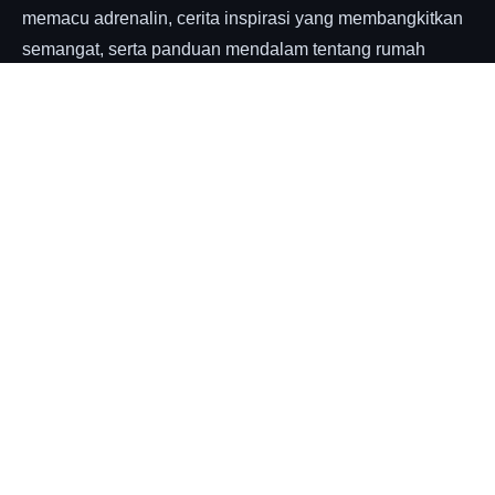
GoldenPro
GoldenPro.id menyajikan kumpulan cerita horor yang
memacu adrenalin, cerita inspirasi yang membangkitkan
semangat, serta panduan mendalam tentang rumah
tangga, motivasi hidup, dan bisnis. Temukan strategi
parenting efektif dan tips menjadi orang tua yang baik
untuk membentuk keluarga harmonis. Kami hadir sebagai
sumber terpercaya untuk pengembangan diri, relaksasi,
dan pencerahan dalam setiap aspek kehidupan Anda.
Kisah Inspiratif, Kehidupan Bermakna.
EXPLORE
Home
Sitemap