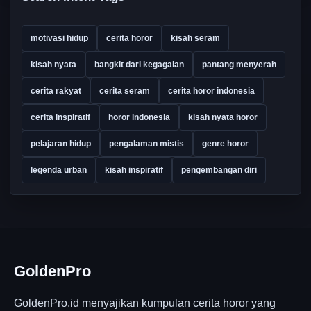
Penulisan Cerita
1
Search Intent Tags
motivasi hidup
cerita horor
kisah seram
kisah nyata
bangkit dari kegagalan
pantang menyerah
cerita rakyat
cerita seram
cerita horor indonesia
cerita inspiratif
horor indonesia
kisah nyata horor
pelajaran hidup
pengalaman mistis
genre horor
legenda urban
kisah inspiratif
pengembangan diri