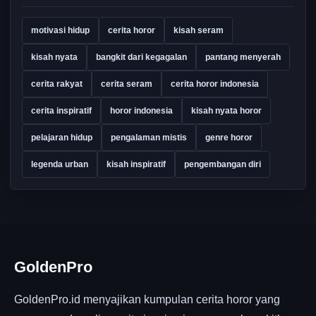
motivasi hidup
cerita horor
kisah seram
kisah nyata
bangkit dari kegagalan
pantang menyerah
cerita rakyat
cerita seram
cerita horor indonesia
cerita inspiratif
horor indonesia
kisah nyata horor
pelajaran hidup
pengalaman mistis
genre horor
legenda urban
kisah inspiratif
pengembangan diri
GoldenPro
GoldenPro.id menyajikan kumpulan cerita horor yang