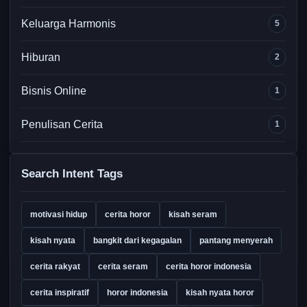
Keluarga Harmonis
5
Hiburan
2
Bisnis Online
1
Penulisan Cerita
1
Search Intent Tags
motivasi hidup
cerita horor
kisah seram
kisah nyata
bangkit dari kegagalan
pantang menyerah
cerita rakyat
cerita seram
cerita horor indonesia
cerita inspiratif
horor indonesia
kisah nyata horor