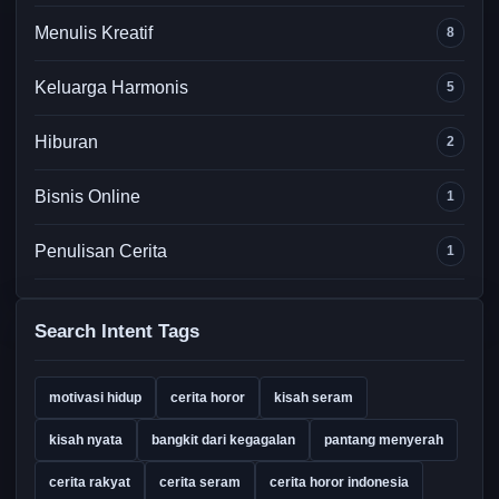
Menulis Kreatif
8
Keluarga Harmonis
5
Hiburan
2
Bisnis Online
1
Penulisan Cerita
1
Search Intent Tags
motivasi hidup
cerita horor
kisah seram
kisah nyata
bangkit dari kegagalan
pantang menyerah
cerita rakyat
cerita seram
cerita horor indonesia