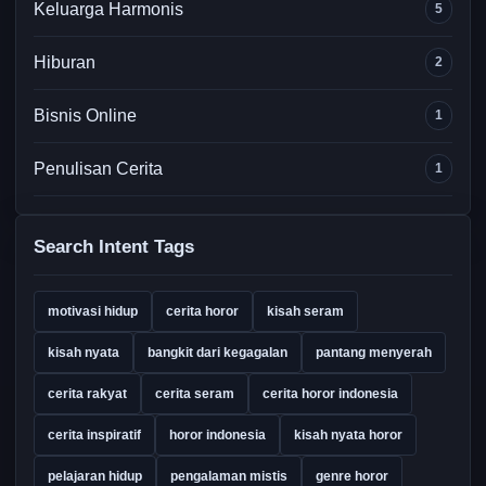
Keluarga Harmonis
5
Hiburan
2
Bisnis Online
1
Penulisan Cerita
1
Search Intent Tags
motivasi hidup
cerita horor
kisah seram
kisah nyata
bangkit dari kegagalan
pantang menyerah
cerita rakyat
cerita seram
cerita horor indonesia
cerita inspiratif
horor indonesia
kisah nyata horor
pelajaran hidup
pengalaman mistis
genre horor