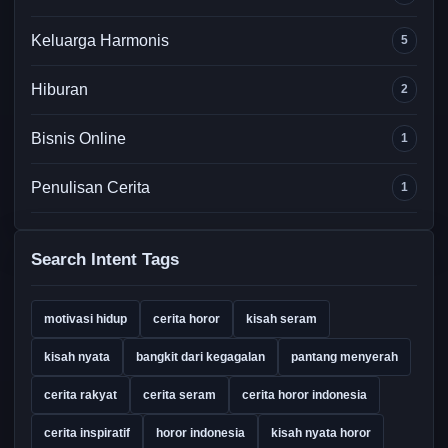
Keluarga Harmonis
5
Hiburan
2
Bisnis Online
1
Penulisan Cerita
1
Search Intent Tags
motivasi hidup
cerita horor
kisah seram
kisah nyata
bangkit dari kegagalan
pantang menyerah
cerita rakyat
cerita seram
cerita horor indonesia
cerita inspiratif
horor indonesia
kisah nyata horor