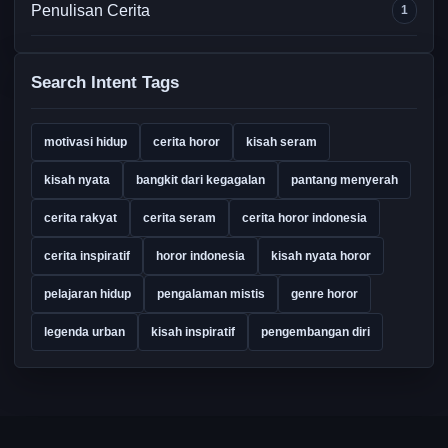
Penulisan Cerita
1
Search Intent Tags
motivasi hidup
cerita horor
kisah seram
kisah nyata
bangkit dari kegagalan
pantang menyerah
cerita rakyat
cerita seram
cerita horor indonesia
cerita inspiratif
horor indonesia
kisah nyata horor
pelajaran hidup
pengalaman mistis
genre horor
legenda urban
kisah inspiratif
pengembangan diri