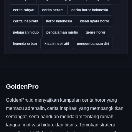
cerita rakyat
cerita seram
cerita horor indonesia
cerita inspiratif
horor indonesia
kisah nyata horor
pelajaran hidup
pengalaman mistis
genre horor
legenda urban
kisah inspiratif
pengembangan diri
GoldenPro
GoldenPro.id menyajikan kumpulan cerita horor yang
memacu adrenalin, cerita inspirasi yang membangkitkan
semangat, serta panduan mendalam tentang rumah
tangga, motivasi hidup, dan bisnis. Temukan strategi