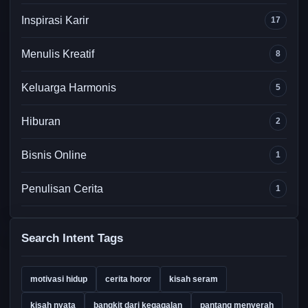
Inspirasi Karir
17
Menulis Kreatif
8
Keluarga Harmonis
5
Hiburan
2
Bisnis Online
1
Penulisan Cerita
1
Search Intent Tags
motivasi hidup
cerita horor
kisah seram
kisah nyata
bangkit dari kegagalan
pantang menyerah