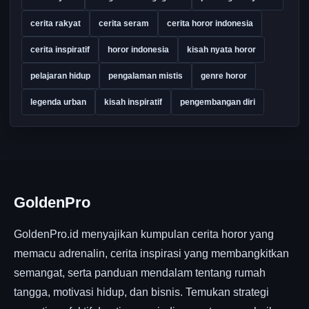
cerita rakyat
cerita seram
cerita horor indonesia
cerita inspiratif
horor indonesia
kisah nyata horor
pelajaran hidup
pengalaman mistis
genre horor
legenda urban
kisah inspiratif
pengembangan diri
GoldenPro
GoldenPro.id menyajikan kumpulan cerita horor yang
memacu adrenalin, cerita inspirasi yang membangkitkan
semangat, serta panduan mendalam tentang rumah
tangga, motivasi hidup, dan bisnis. Temukan strategi