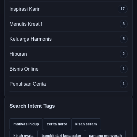
Inspirasi Karir
17
Menulis Kreatif
8
Keluarga Harmonis
5
Hiburan
2
Bisnis Online
1
Penulisan Cerita
1
Search Intent Tags
motivasi hidup
cerita horor
kisah seram
kisah nyata
bangkit dari kegagalan
pantang menyerah