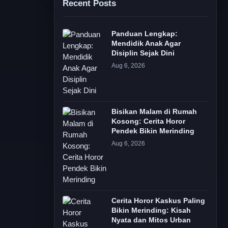
Recent Posts
Panduan Lengkap:
Mendidik Anak Agar
Disiplin Sejak Dini
Aug 6, 2026
Bisikan Malam di Rumah
Kosong: Cerita Horor
Pendek Bikin Merinding
Aug 6, 2026
Cerita Horor Kaskus Paling
Bikin Merinding: Kisah
Nyata dan Mitos Urban