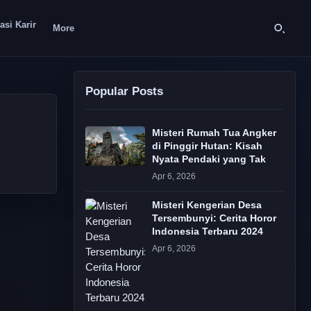
asi Karir
More
Popular Posts
Misteri Rumah Tua Angker
di Pinggir Hutan: Kisah
Nyata Pendaki yang Tak
Apr 6, 2026
Misteri Kengerian Desa
Tersembunyi: Cerita Horor
Indonesia Terbaru 2024
Apr 6, 2026