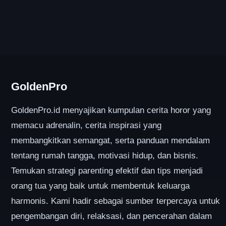
GoldenPro
GoldenPro.id menyajikan kumpulan cerita horor yang
memacu adrenalin, cerita inspirasi yang
membangkitkan semangat, serta panduan mendalam
tentang rumah tangga, motivasi hidup, dan bisnis.
Temukan strategi parenting efektif dan tips menjadi
orang tua yang baik untuk membentuk keluarga
harmonis. Kami hadir sebagai sumber terpercaya untuk
pengembangan diri, relaksasi, dan pencerahan dalam