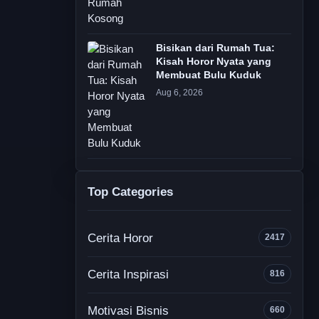
Bisikan dari Rumah Tua:
Kisah Horor Nyata yang
Membuat Bulu Kuduk
Aug 6, 2026
Top Categories
Cerita Horor
2417
Cerita Inspirasi
816
Motivasi Bisnis
660