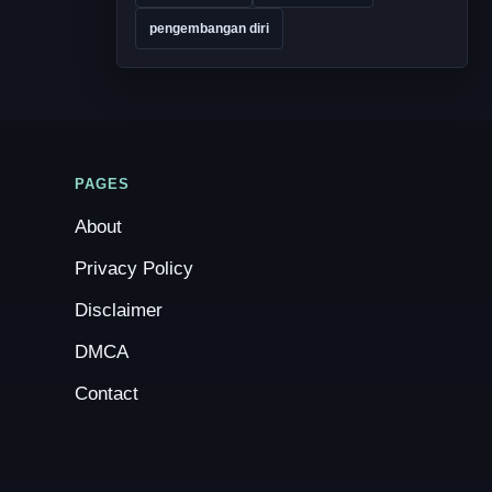
pengembangan diri
PAGES
About
Privacy Policy
Disclaimer
DMCA
Contact