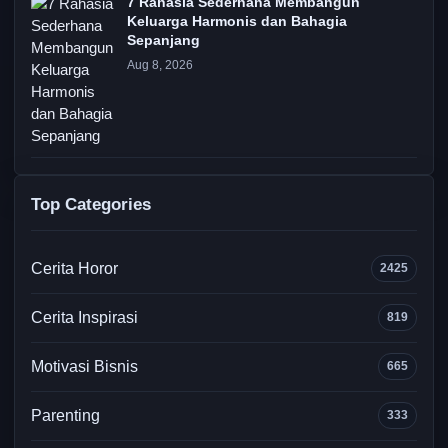
7 Rahasia Sederhana Membangun
Keluarga Harmonis dan Bahagia
Sepanjang
Aug 8, 2026
Top Categories
Cerita Horor
2425
Cerita Inspirasi
819
Motivasi Bisnis
665
Parenting
333