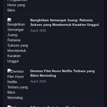
Bangkitkan Semangat Juang: Rahasia
Sukses yang Membentuk Karakter Unggul
Aug 8, 2026
Deretan Film Horor Netflix Terbaru yang
Bikin Merinding
Aug 8, 2026