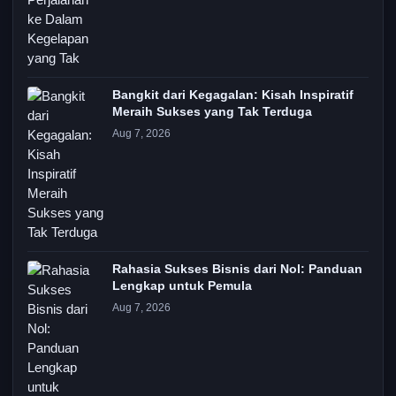
Bangkit dari Kegagalan: Kisah Inspiratif
Meraih Sukses yang Tak Terduga
Aug 7, 2026
Rahasia Sukses Bisnis dari Nol: Panduan
Lengkap untuk Pemula
Aug 7, 2026