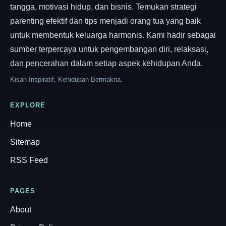
tangga, motivasi hidup, dan bisnis. Temukan strategi
parenting efektif dan tips menjadi orang tua yang baik
untuk membentuk keluarga harmonis. Kami hadir sebagai
sumber terpercaya untuk pengembangan diri, relaksasi,
dan pencerahan dalam setiap aspek kehidupan Anda.
Kisah Inspiratif, Kehidupan Bermakna.
EXPLORE
Home
Sitemap
RSS Feed
PAGES
About