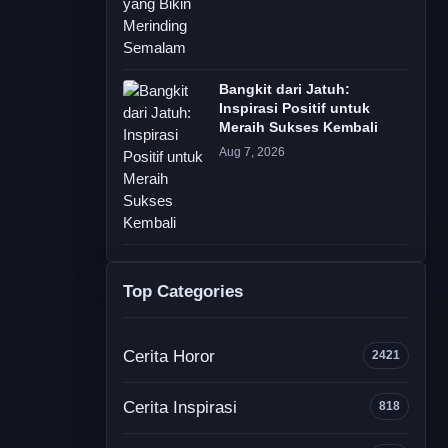
Bangkit dari Jatuh:
Inspirasi Positif untuk
Meraih Sukses Kembali
Aug 7, 2026
Top Categories
Cerita Horor
2421
Cerita Inspirasi
818