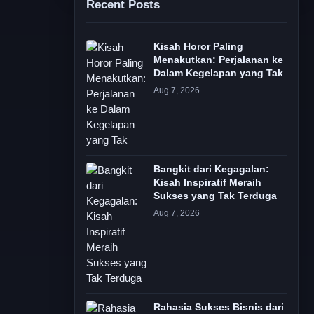
Recent Posts
Kisah Horor Paling
Menakutkan: Perjalanan ke
Dalam Kegelapan yang Tak
Aug 7, 2026
Bangkit dari Kegagalan:
Kisah Inspiratif Meraih
Sukses yang Tak Terduga
Aug 7, 2026
Rahasia Sukses Bisnis dari