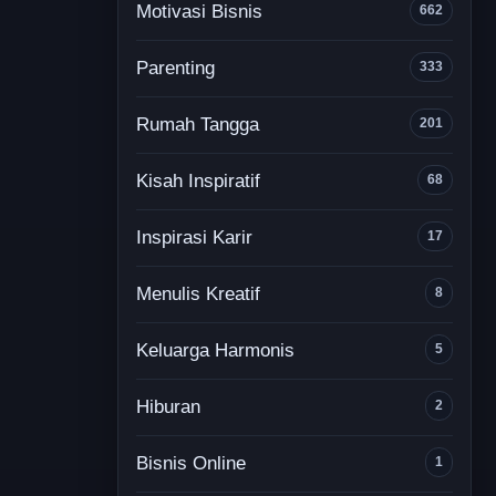
Motivasi Bisnis
662
Parenting
333
Rumah Tangga
201
Kisah Inspiratif
68
Inspirasi Karir
17
Menulis Kreatif
8
Keluarga Harmonis
5
Hiburan
2
Bisnis Online
1