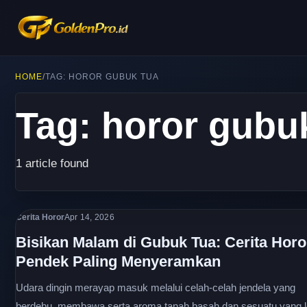
HOME
/
TAG: HOROR GUBUK TUA
Tag: horor gubu
1 article found
Cerita Horor
Apr 14, 2026
Bisikan Malam di Gubuk Tua: Cerita Horo
Pendek Paling Menyeramkan
Udara dingin merayap masuk melalui celah-celah jendela yang
berdebu, membawa serta aroma tanah basah dan sesuatu yang l