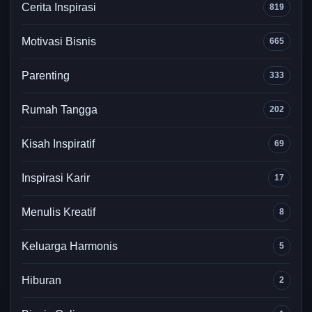
Cerita Inspirasi
819
Motivasi Bisnis
665
Parenting
333
Rumah Tangga
202
Kisah Inspiratif
69
Inspirasi Karir
17
Menulis Kreatif
8
Keluarga Harmonis
5
Hiburan
2