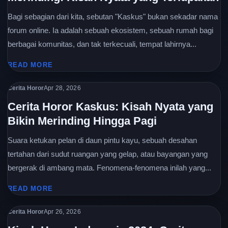
Bagi sebagian dari kita, sebutan "Kaskus" bukan sekadar nama
forum online. Ia adalah sebuah ekosistem, sebuah rumah bagi
berbagai komunitas, dan tak terkecuali, tempat lahirnya...
READ MORE
Cerita Horor
Apr 28, 2026
Cerita Horor Kaskus: Kisah Nyata yang
Bikin Merinding Hingga Pagi
Suara ketukan pelan di daun pintu kayu, sebuah desahan
tertahan dari sudut ruangan yang gelap, atau bayangan yang
bergerak di ambang mata. Fenomena-fenomena inilah yang...
READ MORE
Cerita Horor
Apr 26, 2026