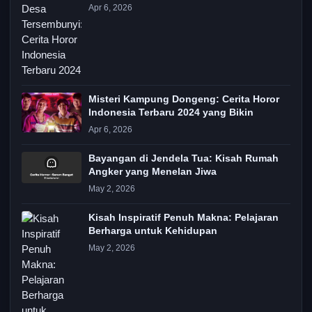
Apr 6, 2026
Misteri Kampung Dongeng: Cerita Horor
Indonesia Terbaru 2024 yang Bikin
Apr 6, 2026
Bayangan di Jendela Tua: Kisah Rumah
Angker yang Menelan Jiwa
May 2, 2026
Kisah Inspiratif Penuh Makna: Pelajaran
Berharga untuk Kehidupan
May 2, 2026