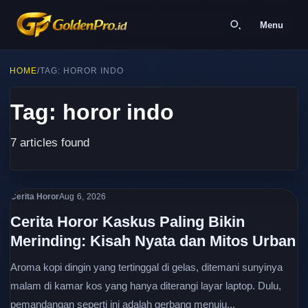
Menu
HOME
/
TAG: HOROR INDO
Tag: horor indo
7 articles found
Cerita Horor
Aug 6, 2026
Cerita Horor Kaskus Paling Bikin
Merinding: Kisah Nyata dan Mitos Urban
Aroma kopi dingin yang tertinggal di gelas, ditemani sunyinya
malam di kamar kos yang hanya diterangi layar laptop. Dulu,
pemandangan seperti ini adalah gerbang menuju...