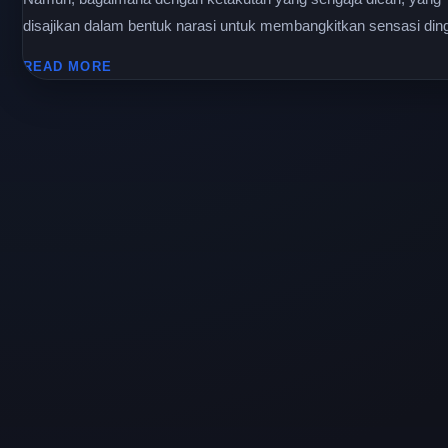
disajikan dalam bentuk narasi untuk membangkitkan sensasi dingi
READ MORE