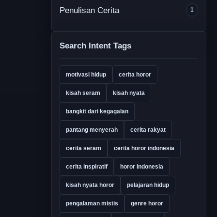
Penulisan Cerita
1
Search Intent Tags
motivasi hidup
cerita horor
kisah seram
kisah nyata
bangkit dari kegagalan
pantang menyerah
cerita rakyat
cerita seram
cerita horor indonesia
cerita inspiratif
horor indonesia
kisah nyata horor
pelajaran hidup
pengalaman mistis
genre horor