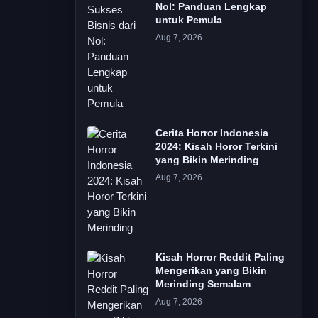
Nol: Panduan Lengkap
untuk Pemula
Aug 7, 2026
Cerita Horror Indonesia
2024: Kisah Horor Terkini
yang Bikin Merinding
Aug 7, 2026
Kisah Horror Reddit Paling
Mengerikan yang Bikin
Merinding Semalam
Aug 7, 2026