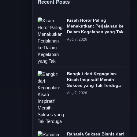
Recent Posts
Kisah Horor Paling
Menakutkan: Perjalanan ke
Dalam Kegelapan yang Tak
Aug 7, 2026
Bangkit dari Kegagalan:
Kisah Inspiratif Meraih
Sukses yang Tak Terduga
Aug 7, 2026
Rahasia Sukses Bisnis dari