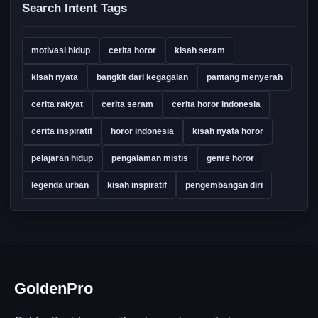
Search Intent Tags
motivasi hidup
cerita horor
kisah seram
kisah nyata
bangkit dari kegagalan
pantang menyerah
cerita rakyat
cerita seram
cerita horor indonesia
cerita inspiratif
horor indonesia
kisah nyata horor
pelajaran hidup
pengalaman mistis
genre horor
legenda urban
kisah inspiratif
pengembangan diri
GoldenPro