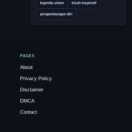
legenda urban
kisah inspiratif
pengembangan diri
PAGES
About
Privacy Policy
Disclaimer
DMCA
Contact