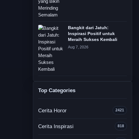
Bangkit dari Jatuh:
Inspirasi Positif untuk
Meraih Sukses Kembali
Aug 7, 2026
Top Categories
Cerita Horor
2421
Cerita Inspirasi
818