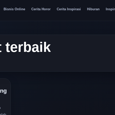
Bisnis Online
Cerita Horor
Cerita Inspirasi
Hiburan
Inspir
 terbaik
ang
p
alah