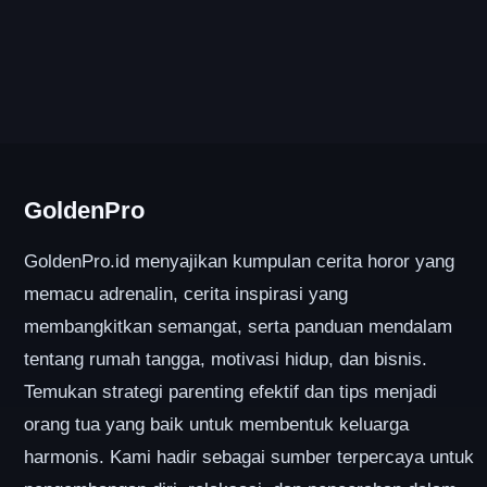
GoldenPro
GoldenPro.id menyajikan kumpulan cerita horor yang
memacu adrenalin, cerita inspirasi yang
membangkitkan semangat, serta panduan mendalam
tentang rumah tangga, motivasi hidup, dan bisnis.
Temukan strategi parenting efektif dan tips menjadi
orang tua yang baik untuk membentuk keluarga
harmonis. Kami hadir sebagai sumber terpercaya untuk