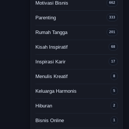
Motivasi Bisnis
662
Parenting
333
Rumah Tangga
201
Kisah Inspiratif
68
Inspirasi Karir
17
Menulis Kreatif
8
Keluarga Harmonis
5
Hiburan
2
Bisnis Online
1