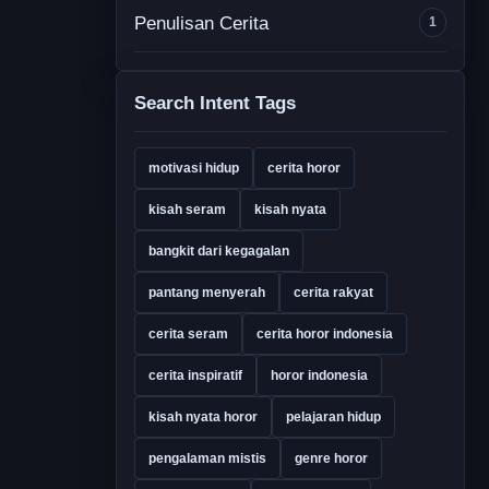
Penulisan Cerita
1
Search Intent Tags
motivasi hidup
cerita horor
kisah seram
kisah nyata
bangkit dari kegagalan
pantang menyerah
cerita rakyat
cerita seram
cerita horor indonesia
cerita inspiratif
horor indonesia
kisah nyata horor
pelajaran hidup
pengalaman mistis
genre horor