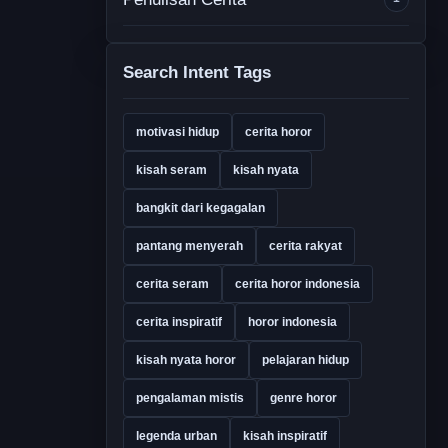
Search Intent Tags
motivasi hidup
cerita horor
kisah seram
kisah nyata
bangkit dari kegagalan
pantang menyerah
cerita rakyat
cerita seram
cerita horor indonesia
cerita inspiratif
horor indonesia
kisah nyata horor
pelajaran hidup
pengalaman mistis
genre horor
legenda urban
kisah inspiratif