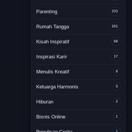
Parenting
333
Rumah Tangga
201
Kisah Inspiratif
68
Inspirasi Karir
17
Menulis Kreatif
8
Keluarga Harmonis
5
Hiburan
2
Bisnis Online
1
Penulisan Cerita
1