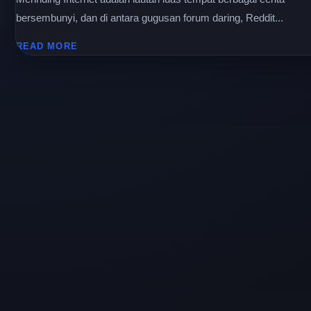
bersembunyi, dan di antara gugusan forum daring, Reddit...
READ MORE