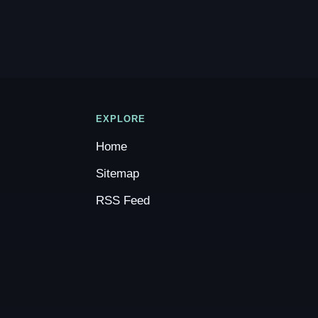
EXPLORE
Home
Sitemap
RSS Feed